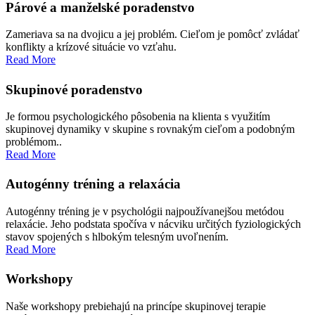
Deal
Párové a manželské poradenstvo
Online
:
Aké
Zameriava sa na dvojicu a jej problém. Cieľom je pomôcť zvládať
sú
konflikty a krízové situácie vo vzťahu.
vaše
Read More
šance
na
Skupinové poradenstvo
zasiahnutie
jackpotu
slotov.
Je formou psychologického pôsobenia na klienta s využitím
skupinovej dynamiky v skupine s rovnakým cieľom a podobným
Mobilné
problémom..
Read More
kasíno
s
Autogénny tréning a relaxácia
garantovanou
platbou
Autogénny tréning je v psychológii najpoužívanejšou metódou
za
relaxácie. Jeho podstata spočíva v nácviku určitých fyziologických
skutočné
stavov spojených s hlbokým telesným uvoľnením.
Read More
peniaze
2026
Workshopy
Bingo
Svidník
Naše workshopy prebiehajú na princípe skupinovej terapie