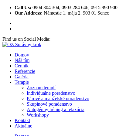
Call Us:
0904 304 304, 0903 284 646, 0915 990 900
Our Address:
Námestie 1. mája 2, 903 01 Senec
Online
kasíno
od
vkladu
Find us on Social Media:
10
eur
Domov
Automaty
Náš tím
S
Cenník
úrovňovým
Referencie
Bonusom
:
Galéria
Ive
Terapie
takmer
Zoznam terapií
skončil
Individuálne poradenstvo
hovoriť
Párové a manželské poradenstvo
o
Skupinové poradenstvo
tomto
Autogénny tréning a relaxácia
dôležitom
Workshopy
mene
Kontakt
v
Aktuálne
kanadskej
hazardnej