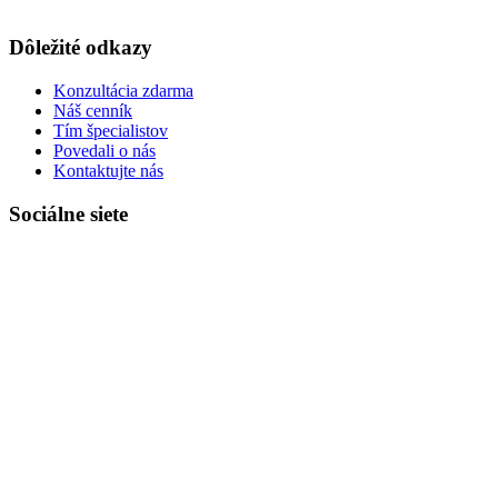
symbol.
Automaty
Dôležité odkazy
Platba
Litecoin
Slovensko
Konzultácia zdarma
Kategórie
Náš cenník
a
Tím špecialistov
možnosti
Povedali o nás
vyhľadávania
Kontaktujte nás
vám
umožňujú
Sociálne siete
nájsť
svoje
obľúbené
položky
v
žiadnom
momente.
Navyše,
ak
ste
netrpezlivý
hráč,
Táto
hra