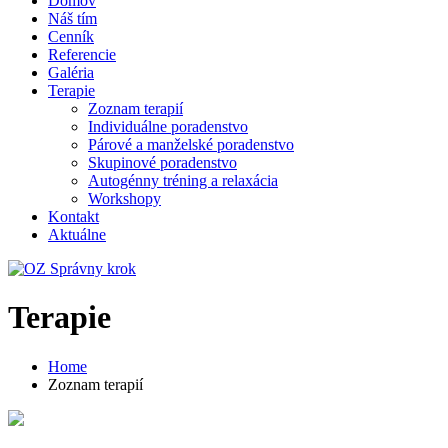
Domov
scéne,
Náš tím
takže
Cenník
je
Referencie
čas
Galéria
sa
Terapie
s
Zoznam terapií
vami
Individuálne poradenstvo
podeliť
Párové a manželské poradenstvo
o
Skupinové poradenstvo
svoje
Autogénny tréning a relaxácia
názory
Workshopy
na
Kontakt
Sisal
Aktuálne
Casino.
Indiánske
Automaty
S
Terapie
Bonusom
-
Avšak,
Home
hráči
Zoznam terapií
nemusia
naozaj
baví
hrať