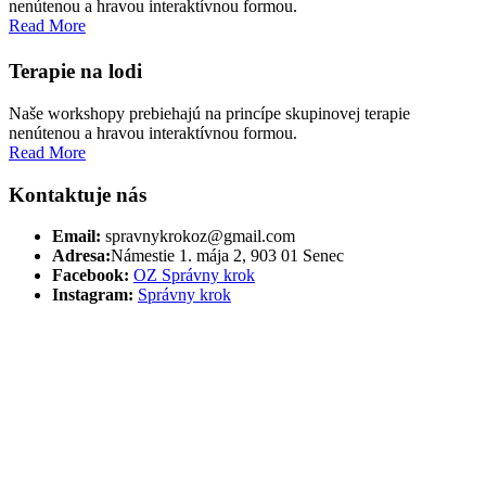
Vlčia
nenútenou a hravou interaktívnou formou.
svorka
Read More
sa
hromadí
Terapie na lodi
na
všetkých
Naše workshopy prebiehajú na princípe skupinovej terapie
valcoch
nenútenou a hravou interaktívnou formou.
a
Read More
keď
aktivujete
Kontaktuje nás
funkciu
Blazin
Email:
spravnykrokoz@gmail.com
Reels
Adresa:
Námestie 1. mája 2, 903 01 Senec
Free
Facebook:
OZ Správny krok
Spins,
Instagram:
Správny krok
valce
2,
3
a
5
sa
točia
spolu
ako
obrovský