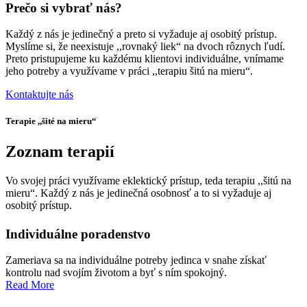
Prečo si vybrať nás?
sloty,
video
Každý z nás je jedinečný a preto si vyžaduje aj osobitý prístup.
poker
Myslíme si, že neexistuje ,,rovnaký liek“ na dvoch rôznych ľudí.
a
Preto pristupujeme ku každému klientovi individuálne, vnímame
živé
jeho potreby a využívame v práci ,,terapiu šitú na mieru“.
kasínové
hry
Kontaktujte nás
na
mobilné
Terapie ,,šité na mieru“
aplikácie
v
porovnaní
Zoznam terapií
so
skúsenosťami
Vo svojej práci využívame eklektický prístup, teda terapiu ,,šitú na
v
mieru“. Každý z nás je jedinečná osobnosť a to si vyžaduje aj
ponuke
osobitý prístup.
pri
používaní
Individuálne poradenstvo
webových
stránok.
Live
Zameriava sa na individuálne potreby jedinca v snahe získať
Deal
kontrolu nad svojím životom a byť s ním spokojný.
Or
Read More
No