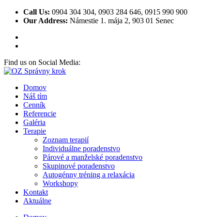
Call Us:
0904 304 304, 0903 284 646, 0915 990 900
Our Address:
Námestie 1. mája 2, 903 01 Senec
Find us on Social Media:
Domov
Náš tím
Cenník
Referencie
Galéria
Terapie
Zoznam terapií
Individuálne poradenstvo
Párové a manželské poradenstvo
Skupinové poradenstvo
Autogénny tréning a relaxácia
Workshopy
Kontakt
Aktuálne