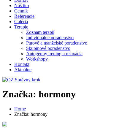
Domov
Náš tím
Cenník
Referencie
Galéria
Terapie
Zoznam terapií
Individuálne poradenstvo
Párové a manželské poradenstvo
Skupinové poradenstvo
Autogénny tréning a relaxácia
Workshopy
Kontakt
Aktuálne
Značka:
hormony
Home
Značka:
hormony